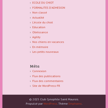
ECOLE DU CHIOT
FORMALITES D'ADHESION
Non classé
Actualité
L'école du chiot
Education
Obéissance
Agility
Nos chiens en vacances
En mémoire
Les petits nouveaux
Méta
Connexion
Flux des publications
Flux des commentaires
Site de WordPress-FR
© 2025 Club Cynophile Saint Maurois.
Propulsé par
WordPress
. Thème
Emphaino
.