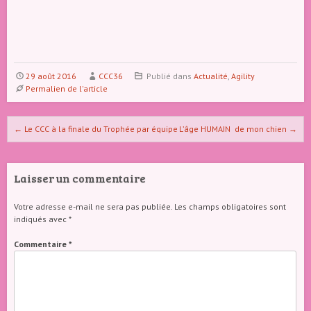
29 août 2016
CCC36
Publié dans
Actualité
,
Agility
Permalien de l'article
Naviguer dans les articles
←
Le CCC à la finale du Trophée par équipe
L’âge HUMAIN de mon chien
→
Laisser un commentaire
Votre adresse e-mail ne sera pas publiée.
Les champs obligatoires sont
indiqués avec
*
Commentaire
*