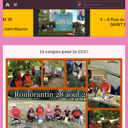
HOME
Menu
Rechercher
PASSER AU CONTENU
Club
Cynophile
12 coupes pour le CCC !
Saint
Maurois –
Club
Canin
Indre 36