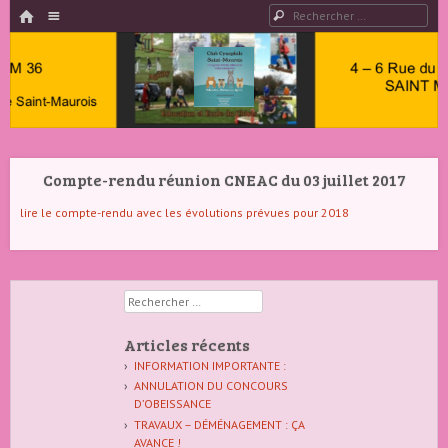
HOME
Menu
Rechercher
PASSER AU CONTENU
Club
Cynophile
Compte-rendu réunion CNEAC du 03 juillet 2017
Saint
Maurois –
lire le compte-rendu avec les évolutions prévues pour 2018
Club
Canin
Rechercher
Indre 36
Articles récents
INFORMATION IMPORTANTE :
ANNULATION DU CONCOURS
D’OBEISSANCE
TRAVAUX – DÉMÉNAGEMENT : ÇA
AVANCE !