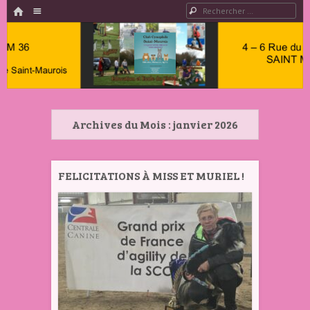
HOME
Menu
Rechercher
PASSER AU CONTENU
Club
Cynophile
Archives du Mois :
janvier 2026
Saint
Maurois –
Club
FELICITATIONS À MISS ET MURIEL !
Canin
Indre 36