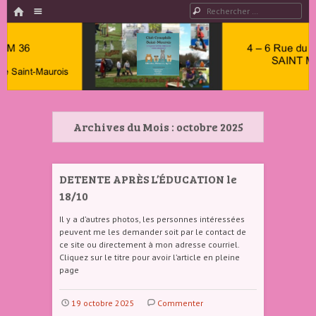
HOME
Menu
Rechercher
PASSER AU CONTENU
Club
Cynophile
Archives du Mois :
octobre 2025
Saint
Maurois –
Club
DETENTE APRÈS L’ÉDUCATION le
Canin
18/10
Indre 36
Il y a d’autres photos, les personnes intéressées
peuvent me les demander soit par le contact de
ce site ou directement à mon adresse courriel.
Cliquez sur le titre pour avoir l’article en pleine
page
19 octobre 2025
Commenter