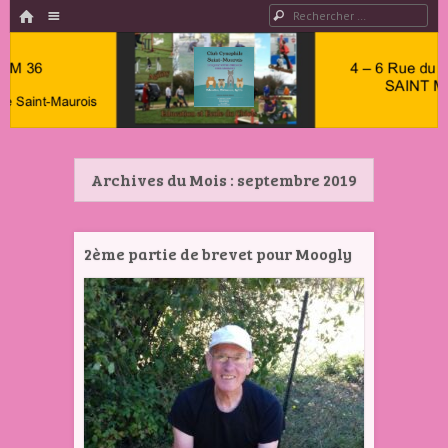
HOME
Menu
Rechercher
PASSER AU CONTENU
Club
Cynophile
Archives du Mois :
septembre 2019
Saint
Maurois –
Club
2ème partie de brevet pour Moogly
Canin
Indre 36