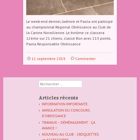
Le week-end dernier, Jadmire et Paola ont participé
au championnat Régional Obéissance au Club de
la Canine Novellienne. Le binôme ce classera
12ème sur 21 chiens, classé Bon avec 213 points.
Paola Responsable Obéissance
11 septembre 2019
Commenter
Rechercher
Articles récents
INFORMATION IMPORTANTE :
ANNULATION DU CONCOURS
D’OBEISSANCE
TRAVAUX – DÉMÉNAGEMENT : ÇA
AVANCE !
NOUVEAU AU CLUB : CROQUETTES
et ACCESSOIRES