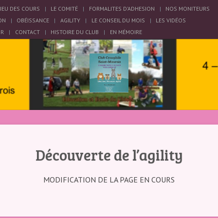
LIEU DES COURS
LE COMITÉ
FORMALITES D’ADHESION
NOS MONITEURS
ON
OBÉISSANCE
AGILITY
LE CONSEIL DU MOIS
LES VIDÉOS
OR
CONTACT
HISTOIRE DU CLUB
EN MÉMOIRE
Découverte de l’agility
MODIFICATION DE LA PAGE EN COURS