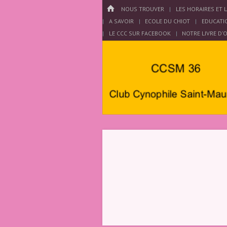
Menu
HOME
PASSER AU CONTENU
NOUS TROUVER
LES HORAIRES ET 
A SAVOIR
ECOLE DU CHIOT
EDUCATI
LE CCC SUR FACEBOOK
NOTRE LIVRE D’
Club
Cynophile
Saint
Maurois –