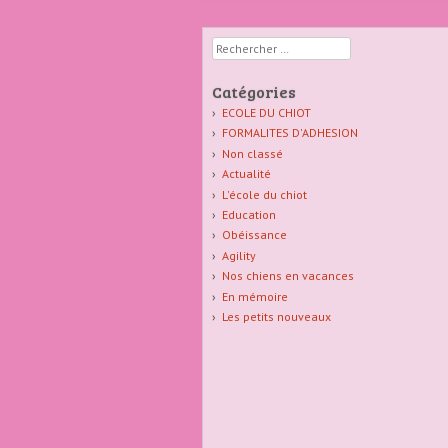
Club
Rechercher
Canin
Catégories
ECOLE DU CHIOT
Indre 36
FORMALITES D'ADHESION
Non classé
Actualité
L'école du chiot
Education
Obéissance
Agility
Nos chiens en vacances
En mémoire
Les petits nouveaux