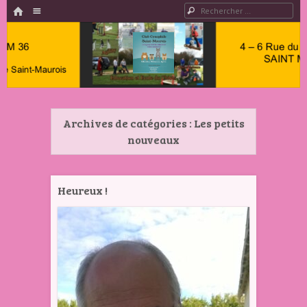
HOME
Menu
Rechercher
PASSER AU CONTENU
Club
Cynophile
Archives de catégories :
Les petits
Saint
nouveaux
Maurois –
Club
Canin
Heureux !
Indre 36