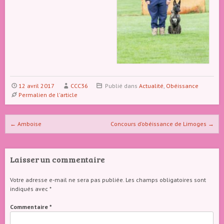
12 avril 2017
CCC36
Publié dans
Actualité
,
Obéissance
Permalien de l'article
Naviguer dans les articles
←
Amboise
Concours d’obéissance de Limoges
→
Laisser un commentaire
Votre adresse e-mail ne sera pas publiée.
Les champs obligatoires sont
indiqués avec
*
Commentaire
*