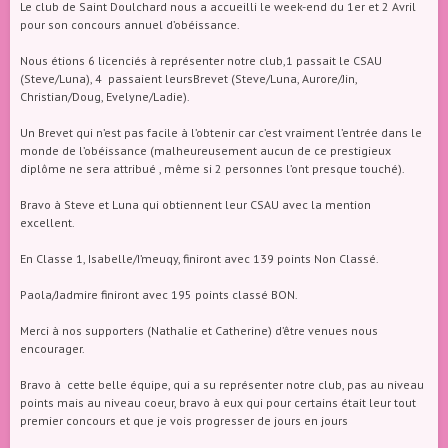
Le club de Saint Doulchard nous a accueilli le week-end du 1er et 2 Avril
pour son concours annuel d’obéissance.
Nous étions 6 licenciés à représenter notre club,1 passait le CSAU
(Steve/Luna), 4 passaient leursBrevet (Steve/Luna, Aurore/Jin,
Christian/Doug, Evelyne/Ladie).
Un Brevet qui n’est pas facile à l’obtenir car c’est vraiment l’entrée dans le
monde de l’obéissance (malheureusement aucun de ce prestigieux
diplôme ne sera attribué , même si 2 personnes l’ont presque touché).
Bravo à Steve et Luna qui obtiennent leur CSAU avec la mention
excellent.
En Classe 1, Isabelle/I’meuqy, finiront avec 139 points Non Classé.
Paola/Jadmire finiront avec 195 points classé BON.
Merci à nos supporters (Nathalie et Catherine) d’être venues nous
encourager.
Bravo à cette belle équipe, qui a su représenter notre club, pas au niveau
points mais au niveau coeur, bravo à eux qui pour certains était leur tout
premier concours et que je vois progresser de jours en jours