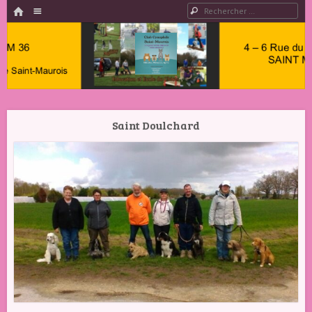
HOME
Menu
Rechercher
PASSER AU CONTENU
Club
Cynophile
Saint Doulchard
Saint
Maurois –
Club
Canin
Indre 36