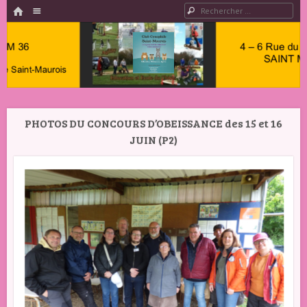
HOME
Menu
Rechercher
PASSER AU CONTENU
Club
Cynophile
PHOTOS DU CONCOURS D’OBEISSANCE des 15 et 16
Saint
JUIN (P2)
Maurois –
Club
Canin
Indre 36