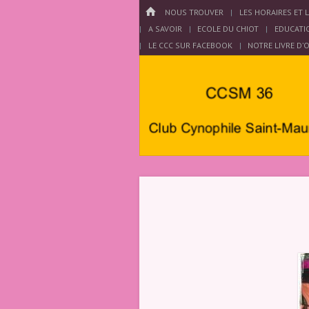
Menu
HOME
PASSER AU CONTENU
NOUS TROUVER
LES HORAIRES ET 
A SAVOIR
ECOLE DU CHIOT
EDUCATI
LE CCC SUR FACEBOOK
NOTRE LIVRE D’
Club
Cynophile
Saint
Maurois –