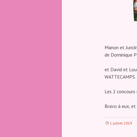
Club
Canin
Indre 36
Manon et Juncky
de Dominique P
et David et Lou
WATTECAMPS.
Les 2 concours 
Bravo à eux, et 
1 juillet 2019