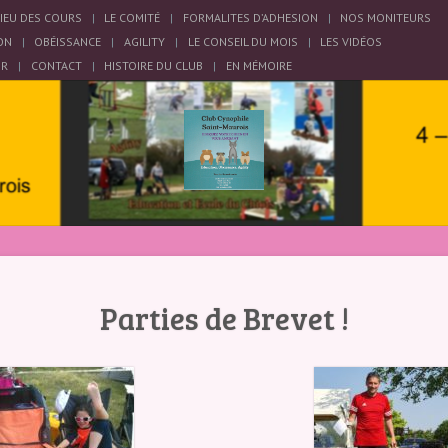
LIEU DES COURS
LE COMITÉ
FORMALITES D’ADHESION
NOS MONITEURS
ON
OBÉISSANCE
AGILITY
LE CONSEIL DU MOIS
LES VIDÉOS
OR
CONTACT
HISTOIRE DU CLUB
EN MÉMOIRE
Parties de Brevet !