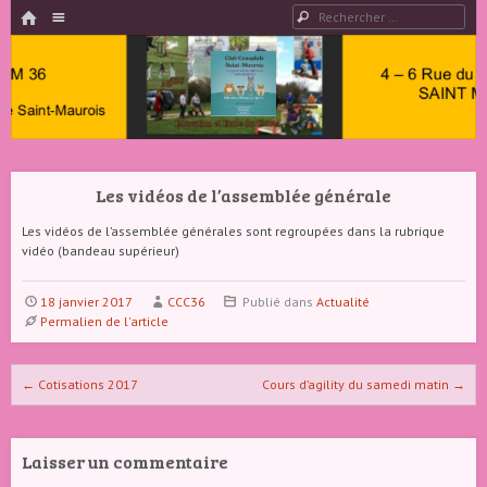
HOME
Menu
Rechercher
PASSER AU CONTENU
Club
Cynophile
Les vidéos de l’assemblée générale
Saint
Maurois –
Les vidéos de l’assemblée générales sont regroupées dans la rubrique
vidéo (bandeau supérieur)
Club
Canin
18 janvier 2017
CCC36
Publié dans
Actualité
Permalien de l'article
Indre 36
Naviguer dans les articles
←
Cotisations 2017
Cours d’agility du samedi matin
→
Laisser un commentaire