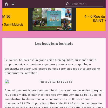
HOME
Menu
Rechercher
PASSER AU CONTENU
Club
Cynophile
Les bouviers bernois
Saint
Maurois –
Club
Le Bouvier bernois est un grand chien bien équilibré, puissant, souple.
proportionné, aux membres vigoureux possède une morphologie
Canin
spectaculaire accentuée encore par une splendide robe tricolore qui ne
Indre 36
peut qu’attirer l’attention.
Son poil long est légèrement ondulé. d’un noir soutenu avec des marques
feu et des marques blanches réparties symétriquement. Sa belle liste et
son plastron lui donnent un air « endimanché ». Le Bouvier bernois
mesure de 64 à 70 cm pour les mâles et de 58 à 66 cm pour les femelles
et pèse de 50 à 60 kg pour le mâle et de 40 à 45 kg pour la femelle. Chien