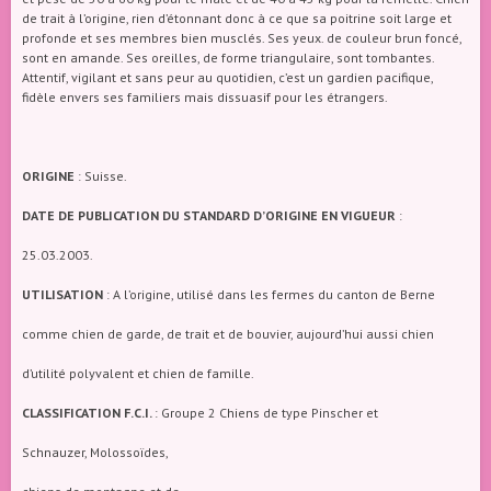
de trait à l’origine, rien d’étonnant donc à ce que sa poitrine soit large et
profonde et ses membres bien musclés. Ses yeux. de couleur brun foncé,
sont en amande. Ses oreilles, de forme triangulaire, sont tombantes.
Attentif, vigilant et sans peur au quotidien, c’est un gardien pacifique,
fidèle envers ses familiers mais dissuasif pour les étrangers.
ORIGINE
: Suisse.
DATE DE PUBLICATION DU STANDARD D’ORIGINE EN VIGUEUR
:
25.03.2003.
UTILISATION
: A l’origine, utilisé dans les fermes du canton de Berne
comme chien de garde, de trait et de bouvier, aujourd’hui aussi chien
d’utilité polyvalent et chien de famille.
CLASSIFICATION F.C.I.
: Groupe 2 Chiens de type Pinscher et
Schnauzer, Molossoïdes,