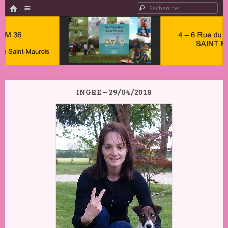
HOME
Menu
Rechercher
PASSER AU CONTENU
Club
Cynophile
INGRE – 29/04/2018
Saint
Maurois –
Club
Canin
Indre 36