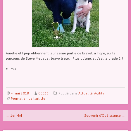
Aurélie et I pop obtiennent leur 2ème partie de brevet, à Ingré, sur le
parcours de Steve Medauer, bravo à eux ! Plus qu’une, et c’est le grade 2 !
Mumu
4 mai 2018
CCC36
Publié dans
Actualité
,
Agility
Permalien de l'article
Naviguer dans les articles
←
1er MAI
Souvenir d’Obéissance
→