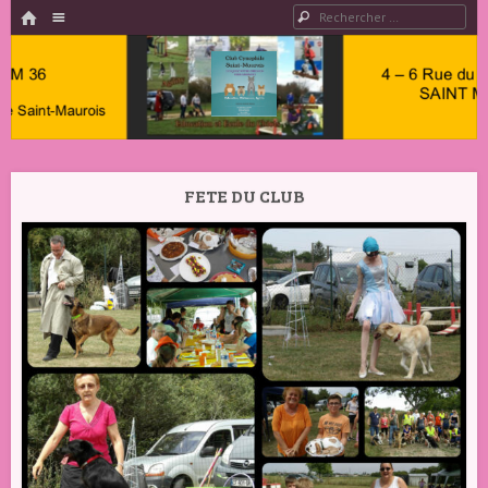
HOME
Menu
Rechercher
PASSER AU CONTENU
Club
Cynophile
FETE DU CLUB
Saint
Maurois –
Club
Canin
Indre 36