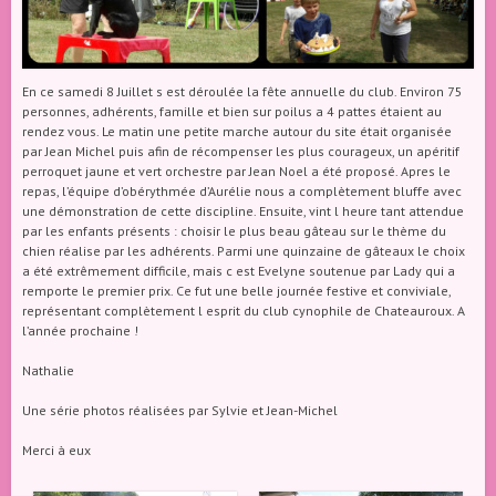
En ce samedi 8 Juillet s est déroulée la fête annuelle du club. Environ 75
personnes, adhérents, famille et bien sur poilus a 4 pattes étaient au
rendez vous. Le matin une petite marche autour du site était organisée
par Jean Michel puis afin de récompenser les plus courageux, un apéritif
perroquet jaune et vert orchestre par Jean Noel a été proposé. Apres le
repas, l’équipe d’obérythmée d’Aurélie nous a complètement bluffe avec
une démonstration de cette discipline. Ensuite, vint l heure tant attendue
par les enfants présents : choisir le plus beau gâteau sur le thème du
chien réalise par les adhérents. Parmi une quinzaine de gâteaux le choix
a été extrêmement difficile, mais c est Evelyne soutenue par Lady qui a
remporte le premier prix. Ce fut une belle journée festive et conviviale,
représentant complètement l esprit du club cynophile de Chateauroux. A
l’année prochaine !
Nathalie
Une série photos réalisées par Sylvie et Jean-Michel
Merci à eux