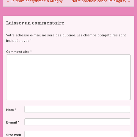
Naviguer dans les articles
←
La team obérythmée à Allogny
Notre prochain concours d’agility
→
Laisser un commentaire
Votre adresse e-mail ne sera pas publiée.
Les champs obligatoires sont
indiqués avec
*
Commentaire
*
Nom
*
E-mail
*
Site web