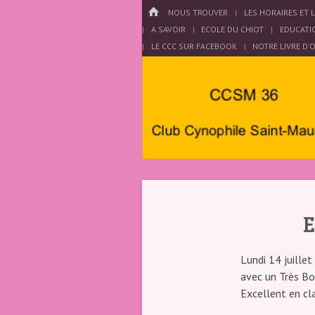
Menu
HOME
PASSER AU CONTENU
NOUS TROUVER
LES HORAIRES ET 
A SAVOIR
ECOLE DU CHIOT
EDUCATI
LE CCC SUR FACEBOOK
NOTRE LIVRE D’
Club
Cynophile
E
Saint
Lundi 14 juillet
Maurois –
avec un Très Bon
Excellent en cl