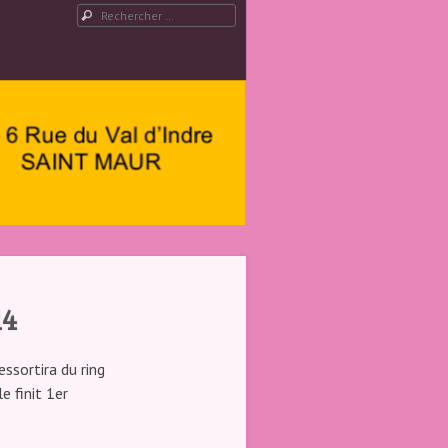
Rechercher
14
essortira du ring
e finit 1er