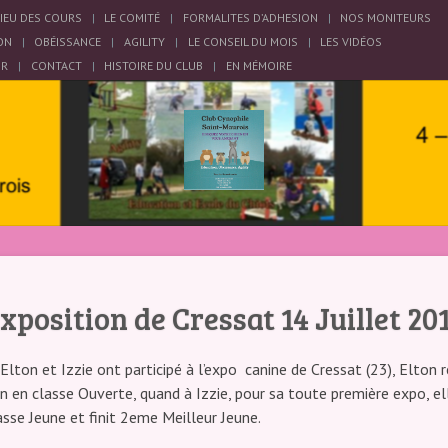
LIEU DES COURS
LE COMITÉ
FORMALITES D’ADHESION
NOS MONITEURS
ON
OBÉISSANCE
AGILITY
LE CONSEIL DU MOIS
LES VIDÉOS
OR
CONTACT
HISTOIRE DU CLUB
EN MÉMOIRE
xposition de Cressat 14 Juillet 20
 Elton et Izzie ont participé à l’expo canine de Cressat (23), Elton r
 en classe Ouverte, quand à Izzie, pour sa toute première expo, ell
asse Jeune et finit 2eme Meilleur Jeune.