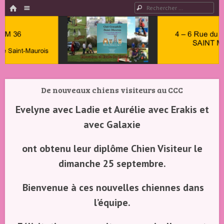
HOME
Menu
Rechercher
PASSER AU CONTENU
Club
Cynophile
De nouveaux chiens visiteurs au CCC
Saint
Maurois –
Evelyne avec Ladie et Aurélie avec Erakis et
Club
avec Galaxie
Canin
ont obtenu leur diplôme Chien Visiteur le
Indre 36
dimanche 25 septembre.
Bienvenue à ces nouvelles chiennes dans
l’équipe.