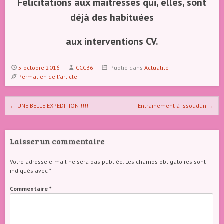
Félicitations aux maitresses qui, elles, sont
déjà des habituées
aux interventions CV.
5 octobre 2016
CCC36
Publié dans
Actualité
Permalien de l'article
Naviguer dans les articles
←
UNE BELLE EXPÉDITION !!!!
Entrainement à Issoudun
→
Laisser un commentaire
Votre adresse e-mail ne sera pas publiée.
Les champs obligatoires sont
indiqués avec
*
Commentaire
*