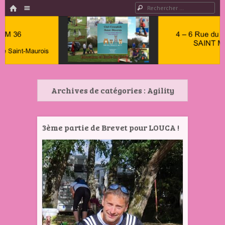
HOME
Menu
Rechercher
PASSER AU CONTENU
Club
Cynophile
Archives de catégories :
Agility
Saint
Maurois –
Club
3ème partie de Brevet pour LOUCA !
Canin
Indre 36