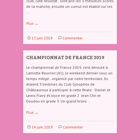
club, coté résultat : sont pris les 3 meilleurs scores
de la manche, ensuite un cumul est établit sur les
…
Plus
→
17 juin 2019
Commenter
CHAMPIONNAT DE FRANCE 2019
Le championnat de France 2019, s’est déroulé à
Lamotte Beuvron (41), le weekend dernier sous un
temps mitigé…organisé par notre territoriale. Ils
étaient 3 binômes du Club Cynophile de
Châteauroux à participer à cette finale : Daniel et
Lewis Flavy et Joyce en grade 2 Jean Chri et
Doudou en grade 3. Un grand bravo …
Plus
→
14 juin 2019
Commenter