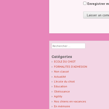
Enregistrer 
Rechercher
Catégories
ECOLE DU CHIOT
FORMALITES D'ADHESION
Non classé
Actualité
L'école du chiot
Education
Obéissance
Agility
Nos chiens en vacances
En mémoire