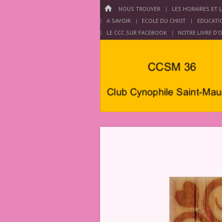
Menu
HOME
PASSER AU CONTENU
NOUS TROUVER
LES HORAIRES ET 
A SAVOIR
ECOLE DU CHIOT
EDUCATI
LE CCC SUR FACEBOOK
NOTRE LIVRE D’
Club
Cynophile
Saint
Maurois –