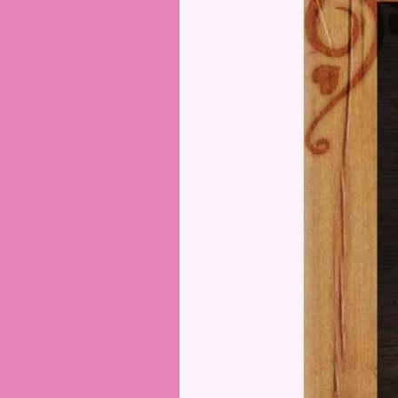
Club
Canin
Indre 36