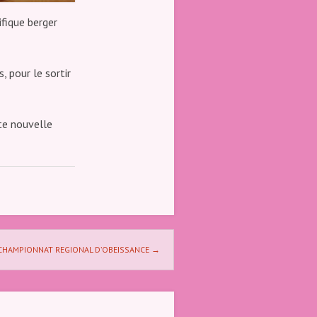
fique berger
, pour le sortir
te nouvelle
CHAMPIONNAT REGIONAL D’OBEISSANCE
→