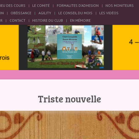
LIEU DES COURS
LE COMITÉ
FORMALITES D’ADHESION
NOS MONITEURS
ON
OBÉISSANCE
AGILITY
LE CONSEIL DU MOIS
LES VIDÉOS
OR
CONTACT
HISTOIRE DU CLUB
EN MÉMOIRE
Triste nouvelle