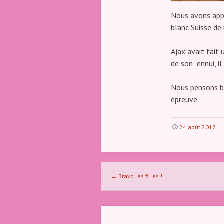
Nous avons appr
blanc Suisse de
Ajax avait fait 
de son ennui, il
Nous pensons bi
épreuve.
24 août 2017
Naviguer dans les articles
←
Bravo les filles !