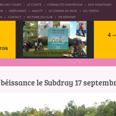
LIEU DES COURS
LE COMITÉ
FORMALITES D’ADHESION
NOS MONITEURS
ON
OBÉISSANCE
AGILITY
LE CONSEIL DU MOIS
LES VIDÉOS
OR
CONTACT
HISTOIRE DU CLUB
EN MÉMOIRE
béissance le Subdray 17 septemb