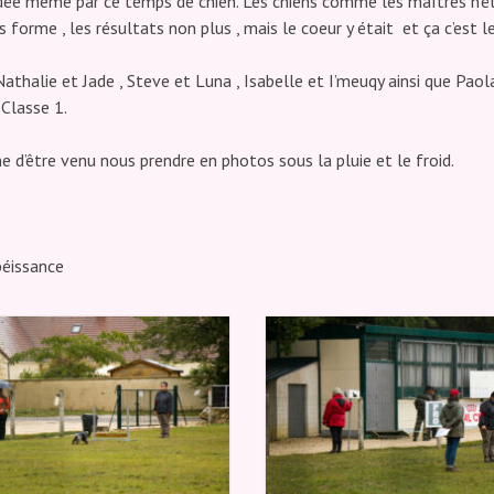
ée même par ce temps de chien. Les chiens comme les maîtres n’ét
s forme , les résultats non plus , mais le coeur y était et ça c’est le
Nathalie et Jade , Steve et Luna , Isabelle et I’meuqy ainsi que Paol
 Classe 1.
e d’être venu nous prendre en photos sous la pluie et le froid.
éissance