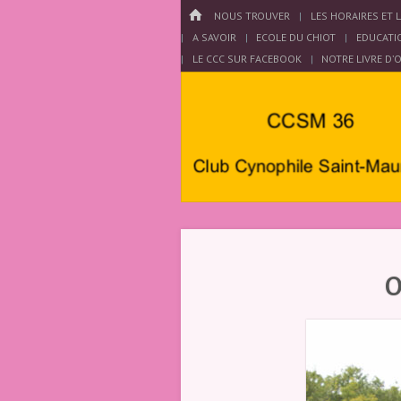
Menu
HOME
PASSER AU CONTENU
NOUS TROUVER
LES HORAIRES ET 
A SAVOIR
ECOLE DU CHIOT
EDUCATI
LE CCC SUR FACEBOOK
NOTRE LIVRE D’
Club
Cynophile
O
Saint
Maurois –