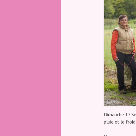
Club
Canin
Indre 36
Dimanche 17 Sep
pluie et le froi