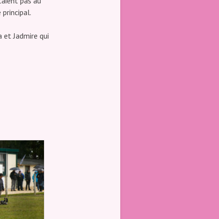
aient pas au
 principal.
a et Jadmire qui