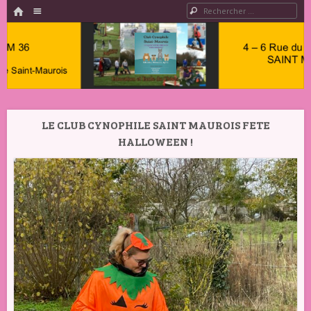
HOME
Menu
Rechercher
PASSER AU CONTENU
Club
Cynophile
LE CLUB CYNOPHILE SAINT MAUROIS FETE
Saint
HALLOWEEN !
Maurois –
Club
Canin
Indre 36