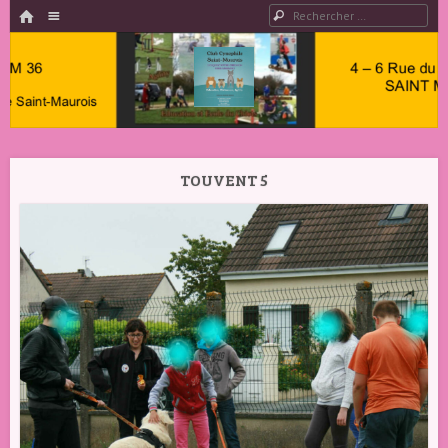
HOME
Menu
Rechercher
PASSER AU CONTENU
Club
Cynophile
TOUVENT 5
Saint
Maurois –
Club
Canin
Indre 36