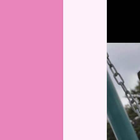
Club
Canin
Indre 36