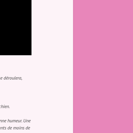
se déroulera,
chien.
bonne humeur.
Une
fants de moins de