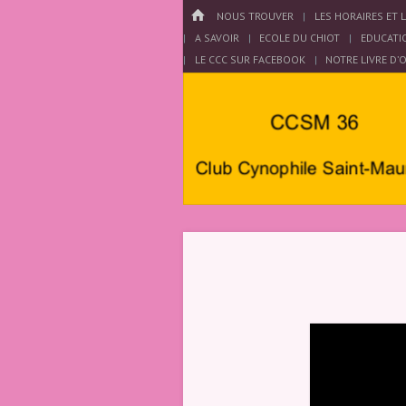
Menu
HOME
PASSER AU CONTENU
NOUS TROUVER
LES HORAIRES ET 
A SAVOIR
ECOLE DU CHIOT
EDUCATI
LE CCC SUR FACEBOOK
NOTRE LIVRE D’
Club
Cynophile
Saint
Maurois –