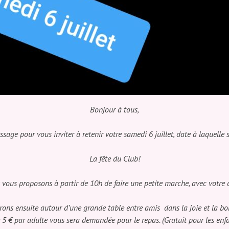
Bonjour à tous,
ssage pour vous inviter à retenir votre samedi 6 juillet, date à laquelle 
La fête du Club!
vous proposons à partir de 10h de faire une petite marche, avec votre 
rons ensuite autour d’une grande table entre amis dans la joie et la 
 5 € par adulte vous sera demandée pour le repas. (Gratuit pour les en