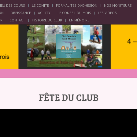
LIEU DES COURS
LE COMITÉ
FORMALITES D’ADHESION
NOS MONITEURS
ON
OBÉISSANCE
AGILITY
LE CONSEIL DU MOIS
LES VIDÉOS
OR
CONTACT
HISTOIRE DU CLUB
EN MÉMOIRE
FÊTE DU CLUB