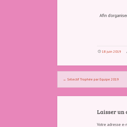
Afin d’organis
18 juin 2019
Naviguer dans les articles
←
Sélectif Trophée par Equipe 2019
Laisser un
Votre adresse e-m