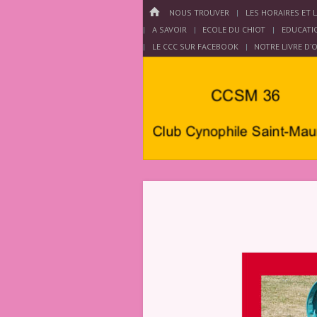
Menu
HOME
PASSER AU CONTENU
NOUS TROUVER
LES HORAIRES ET 
A SAVOIR
ECOLE DU CHIOT
EDUCATI
LE CCC SUR FACEBOOK
NOTRE LIVRE D’
Club
Cynophile
Saint
Maurois –