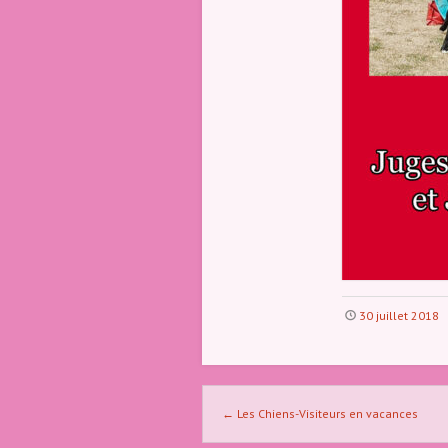
Club
Canin
Indre 36
30 juillet 2018
Naviguer dans les articles
←
Les Chiens-Visiteurs en vacances