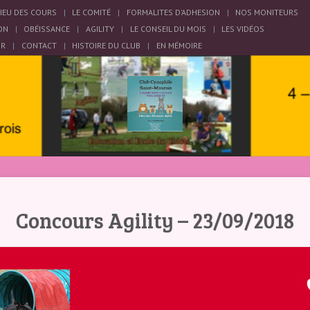
LIEU DES COURS
LE COMITÉ
FORMALITES D’ADHESION
NOS MONITEURS
ON
OBÉISSANCE
AGILITY
LE CONSEIL DU MOIS
LES VIDÉOS
OR
CONTACT
HISTOIRE DU CLUB
EN MÉMOIRE
Concours Agility – 23/09/2018