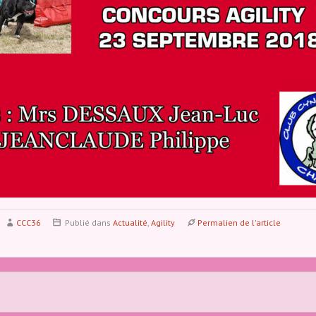
CCC36
Publié dans
Actualité
,
Agility
Permalien de l'article