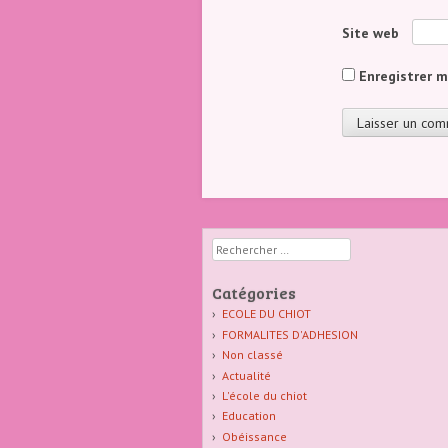
Site web
Enregistrer 
Rechercher
Catégories
ECOLE DU CHIOT
FORMALITES D'ADHESION
Non classé
Actualité
L'école du chiot
Education
Obéissance