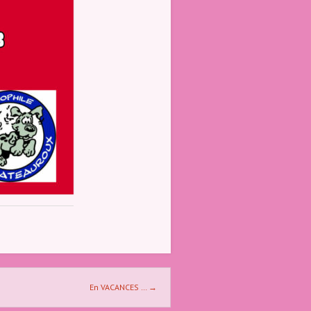
En VACANCES …
→