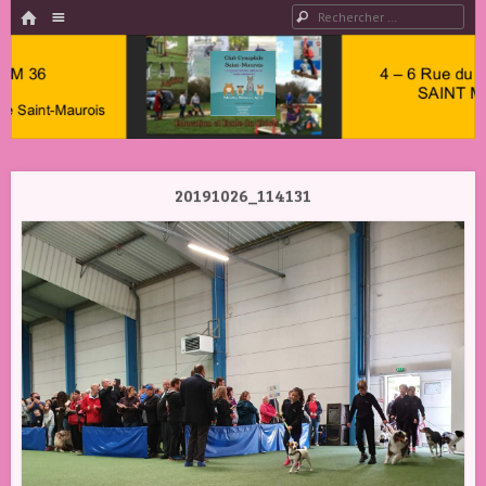
HOME
Menu
Rechercher
PASSER AU CONTENU
Club
Cynophile
20191026_114131
Saint
Maurois –
Club
Canin
Indre 36